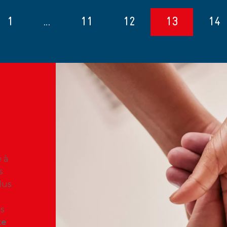
1
…
11
12
13
14
 à
s
lus
ès
te