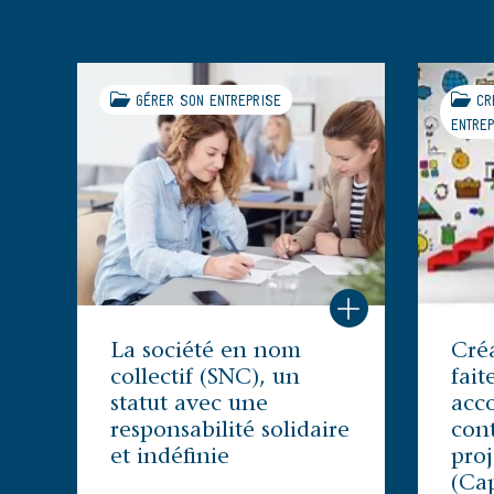
GÉRER SON ENTREPRISE
CRÉ
ENTREP
La société en nom
Créa
collectif (SNC), un
fait
statut avec une
acc
responsabilité solidaire
cont
et indéfinie
proj
(Ca