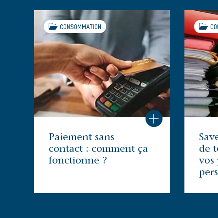
CONSOMMATION
CO
Paiement sans
Sav
contact : comment ça
de 
fonctionne ?
vos 
pers