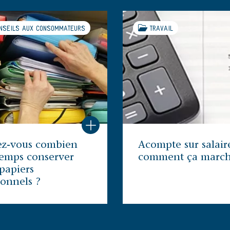
NSEILS AUX CONSOMMATEURS
TRAVAIL
ez-vous combien
Acompte sur salaire
temps conserver
comment ça march
papiers
onnels ?