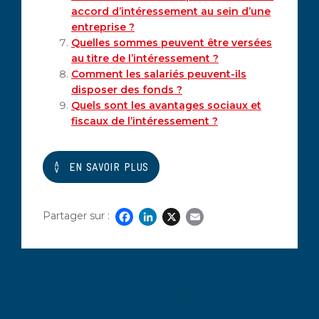
accord d’intéressement au sein d’une
entreprise ?
Quelles sommes peuvent être versées
au titre de l’intéressement ?
Comment les salariés peuvent-ils
disposer des fonds ?
Quels sont les avantages sociaux et
fiscaux de l’intéressement ?
EN SAVOIR PLUS
Partager sur :
Facebook
LinkedIn
X
Email
Découvrez également