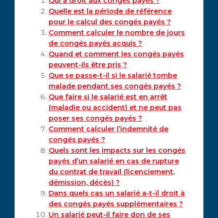
Qui a droit aux congés payés ?
Quelle est la période de référence
pour le calcul des congés payés ?
Comment calculer le nombre de jours
de congés payés acquis ?
Quand et comment les congés payés
peuvent-ils être pris ?
Que se passe-t-il si le salarié tombe
malade pendant ses congés payés ?
Que faire si le salarié est en arrêt
(maladie ou accident) et ne peut pas
poser ses congés payés ?
Comment calculer l’indemnité de
congés payés ?
Quels sont les impacts sur les congés
payés d’un salarié en cas de rupture
du contrat de travail (licenciement,
démission, décès) ?
Dans quels cas un salarié a-t-il droit à
des congés payés supplémentaires ?
Un salarié peut-il faire don de ses