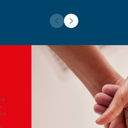
 à
s
lus
ès