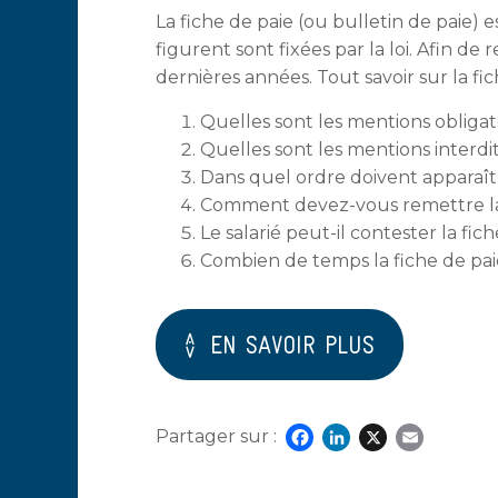
La fiche de paie (ou bulletin de paie) 
figurent sont fixées par la loi. Afin de 
dernières années. Tout savoir sur la fic
Quelles sont les mentions obligato
Quelles sont les mentions interdit
Dans quel ordre doivent apparaître
Comment devez-vous remettre la f
Le salarié peut-il contester la fic
Combien de temps la fiche de paie
EN SAVOIR PLUS
Partager sur :
Facebook
LinkedIn
X
Emai