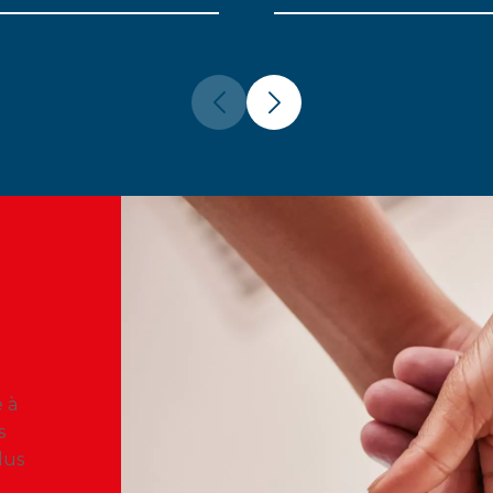
 à
s
lus