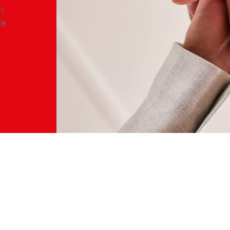
ès
te