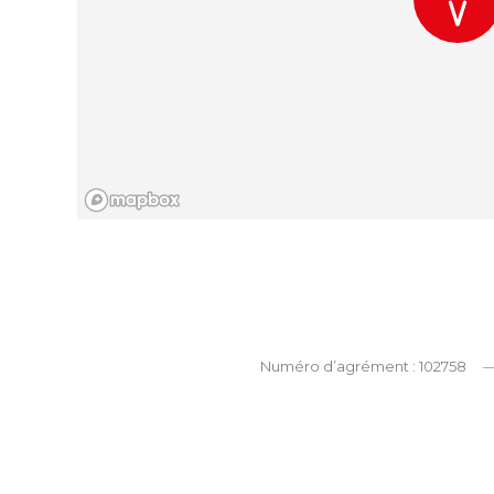
Numéro d’agrément : 102758