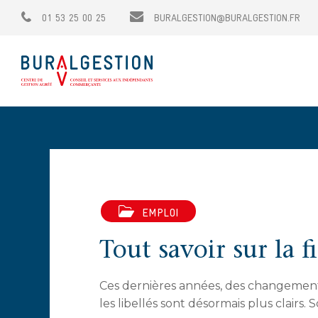
01 53 25 00 25
BURALGESTION@BURALGESTION.FR
EMPLOI
Tout savoir sur la f
Ces dernières années, des changements o
les libellés sont désormais plus clairs. 